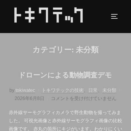
コ
ン
サイドバ
テ
ン
ツ
へ
カテゴリー:
未分類
ス
キ
ッ
ドローンによる動物調査デモ
プ
投
by
tokiwatec
トキワテックの技術
、
日常
、
未分類
稿
2026年6月8日
コメントを受け付けていません
日:
赤外線サーモグラフィカメラで野生動物を撮ってみま
した。 可視光画像と赤外線サーモグラフィ画像の比較
画像です。 赤丸の箇所にキジがいます。わかりにくい