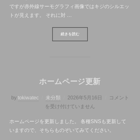
ですが赤外線サーモグラフィ画像ではキジのシルエッ
トが見えます。 それに対 …
“ドローンによる動物調査デモ”
続きを読む
ホームページ更新
投
by
tokiwatec
未分類
2026年5月16日
コメント
稿
を受け付けていません
日:
ホームページを更新しました。 各種SNSも更新して
いますので、そちらものぞいてみてください。