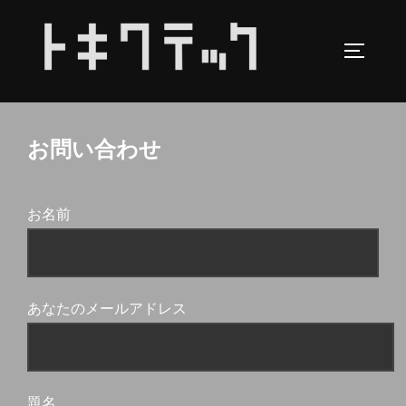
コ
ン
サイドバ
テ
ン
ツ
へ
お問い合わせ
ス
キ
お名前
ッ
プ
あなたのメールアドレス
題名